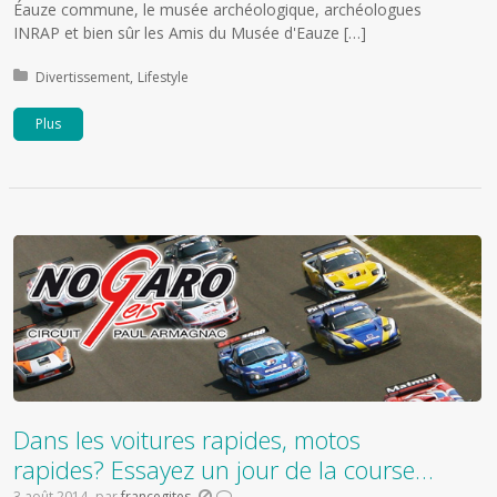
Éauze commune, le musée archéologique, archéologues
INRAP et bien sûr les Amis du Musée d'Eauze […]
Publié dans:
Divertissement
Lifestyle
Plus
Dans les voitures rapides, motos
rapides? Essayez un jour de la course…
3 août 2014
par
francegites