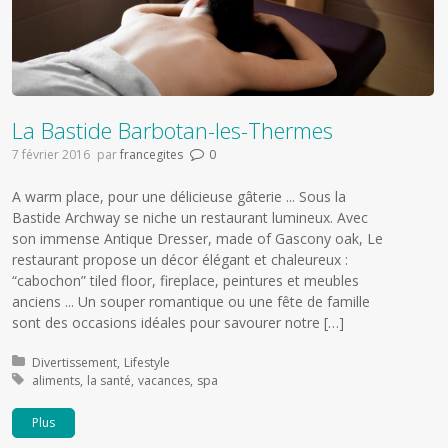
La Bastide Barbotan-les-Thermes
7 février 2016
par
francegites
0
A warm place, pour une délicieuse gâterie ... Sous la
Bastide Archway se niche un restaurant lumineux. Avec
son immense Antique Dresser, made of Gascony oak, Le
restaurant propose un décor élégant et chaleureux :
“cabochon” tiled floor, fireplace, peintures et meubles
anciens ... Un souper romantique ou une fête de famille
sont des occasions idéales pour savourer notre […]
Publié dans:
Divertissement
Lifestyle
Marqué avec:
aliments
la santé
vacances
spa
Plus