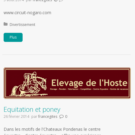
www.circuit-nogaro.com
Publié dans:
Divertissement
Plus
Equitation et poney
26 février 2014
par
francegites
0
Dans les motifs de l'Chateaux Pondenas le centre