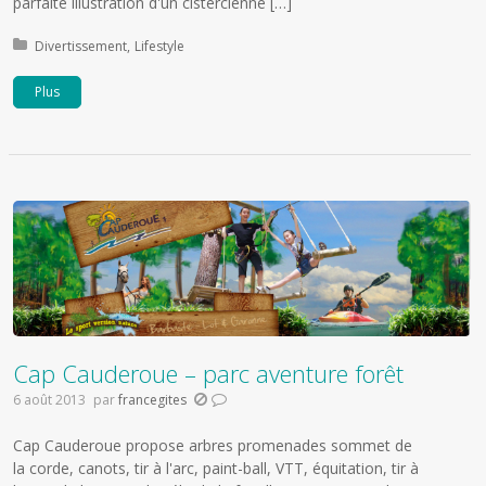
parfaite illustration d'un cistercienne […]
Publié dans:
Divertissement
Lifestyle
Plus
Cap Cauderoue – parc aventure forêt
6 août 2013
par
francegites
Cap Cauderoue propose arbres promenades sommet de
la corde, canots, tir à l'arc, paint-ball, VTT, équitation, tir à