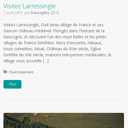
Visitez Larressingle
7 août 2013
par
francegites
0
Visitez Larressingle, Doit beau village de France et ses
Gascon château médiéval. Plongez dans l'histoire de la
Gascogne, et découvrir l'un des must belles et les petits
villages de France fortifiées. Murs d'enceinte, rideaux,
tours crénelées, Moat, Château du XIIIe siècle, Église
fortifiée du XIIe siècle, maisons mitoyennes médiévales, le
village vous accueille […]
Publié dans:
Divertissement
Plus